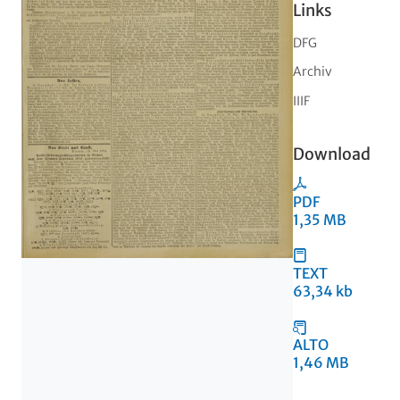
Links
DFG
Archiv
IIIF
Download
PDF
1,35 MB
TEXT
63,34 kb
ALTO
1,46 MB