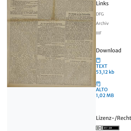
Links
DFG
Archiv
IIIF
Download
TEXT
53,12 kb
ALTO
1,02 MB
Lizenz-/Rech