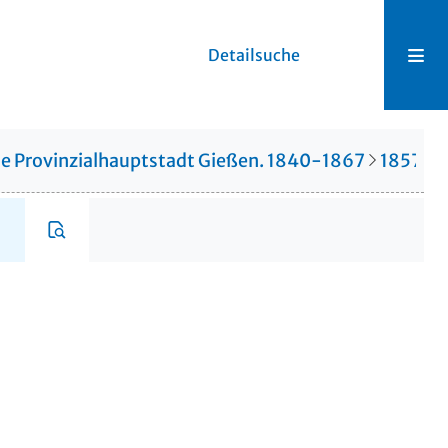
Detailsuche
die Provinzialhauptstadt Gießen. 1840-1867
1857
6