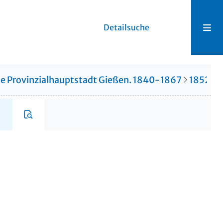
Detailsuche
die Provinzialhauptstadt Gießen. 1840-1867
1852
1