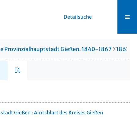
Detailsuche
die Provinzialhauptstadt Gießen. 1840-1867
1862
1
tstadt Gießen : Amtsblatt des Kreises Gießen