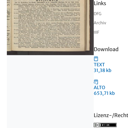
Links
DFG
Archiv
IIIF
Download
TEXT
31,38 kb
ALTO
653,71 kb
Lizenz-/Rech