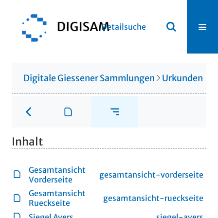
Detailsuche
Digitale Giessener Sammlungen
Urkunden
U
Inhalt
Gesamtansicht
gesamtansicht-vorderseite
Vorderseite
Gesamtansicht
gesamtansicht-rueckseite
Rueckseite
Siegel Avers
siegel-avers