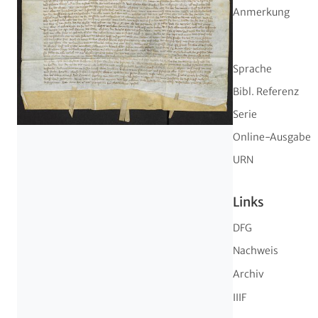
Anmerkung
Sprache
Bibl. Referenz
Serie
Online-Ausgabe
URN
Links
DFG
Nachweis
Archiv
IIIF