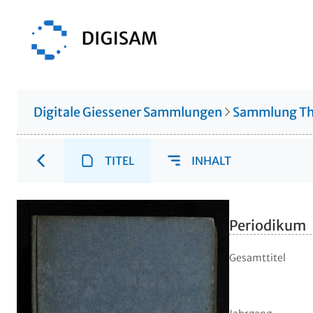
Digitale Giessener Sammlungen
Sammlung Th
TITEL
INHALT
Periodikum
Gesamttitel