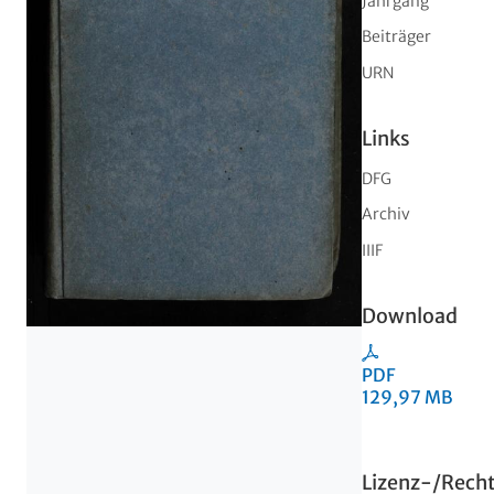
Jahrgang
Beiträger
URN
Links
DFG
Archiv
IIIF
Download
PDF
129,97 MB
Lizenz-/Rech