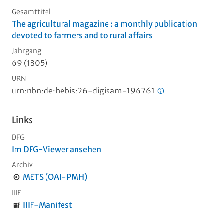
Gesamttitel
The agricultural magazine : a monthly publication
devoted to farmers and to rural affairs
Jahrgang
69 (1805)
URN
urn:nbn:de:hebis:26-digisam-196761
Links
DFG
Im DFG-Viewer ansehen
Archiv
METS (OAI-PMH)
IIIF
IIIF-Manifest