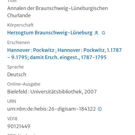
Titel
Annalen der Braunschweig-Lüneburgischen
Churlande
Körperschaft
Herzogtum Braunschweig-Lüneburg
Erschienen
Hannover
:
Pockwitz
;
Hannover
:
Pockwitz
,
1.1787
- 9.1795; damit Ersch. eingest., 1787-1795
Sprache
Deutsch
Online-Ausgabe
Bielefeld : Universitätsbibliothek, 2007
URN
urn:nbn:de:hebis:26-digisam-184322
VD18
90121449