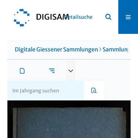
Detailsuche
Digitale Giessener Sammlungen
Sammlung Th