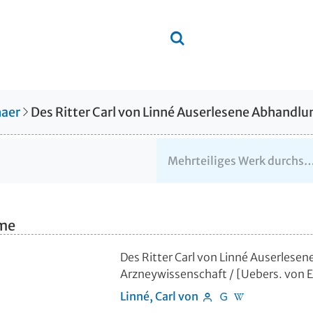
aer
hme
Des Ritter Carl von Linné Auserlese
Arzneywissenschaft
/ [Uebers. von 
Linné, Carl von