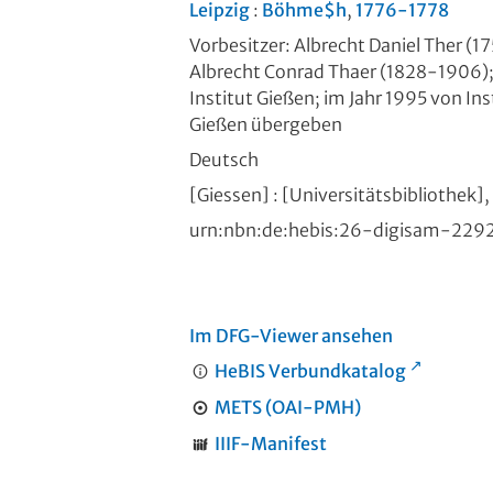
Leipzig
:
Böhme$h
,
1776-1778
Vorbesitzer: Albrecht Daniel Ther (
Albrecht Conrad Thaer (1828-1906);
Institut Gießen; im Jahr 1995 von In
Gießen übergeben
Deutsch
[Giessen] : [Universitätsbibliothek]
urn:nbn:de:hebis:26-digisam-229
Im DFG-Viewer ansehen
HeBIS Verbundkatalog
METS (OAI-PMH)
IIIF-Manifest