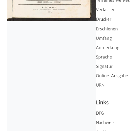
Teil eines Werkes
Verfasser
Drucker
Erschienen
Umfang
Anmerkung
Sprache
Signatur
Online-Ausgabe
URN
Links
DFG
Nachweis