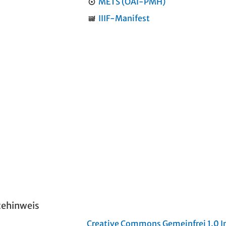
METS (OAI-PMH)
IIIF-Manifest
tehinweis
Creative Commons Gemeinfrei 1.0 In