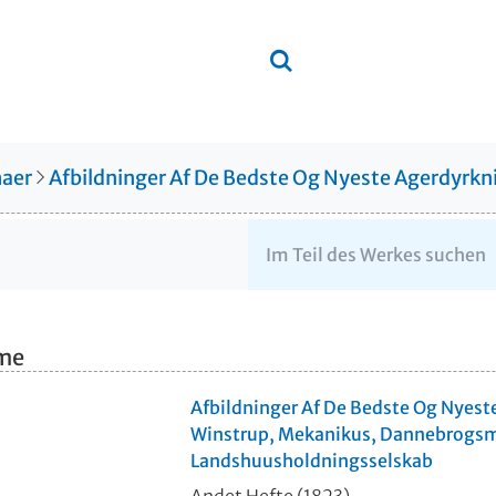
aer
Afbildninger Af De Bedste Og Nyeste Agerdyrk
hme
Afbildninger Af De Bedste Og Nyeste
Winstrup, Mekanikus, Dannebrogs
Landshuusholdningsselskab