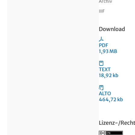
Archiv
IIIF
Download
PDF
1,93 MB
TEXT
18,92 kb
ALTO
464,72 kb
Lizenz-/Rech