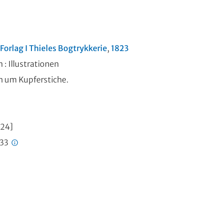
 Forlag I Thieles Bogtrykkerie
,
1823
n
: Illustrationen
ch um Kupferstiche.
024]
333