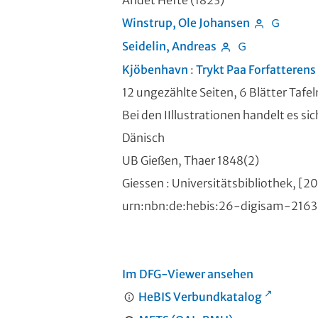
Andet Hefte (1823)
Winstrup, Ole Johansen
Seidelin, Andreas
Kjöbenhavn
:
Trykt Paa Forfatterens
12 ungezählte Seiten, 6 Blätter Tafel
Bei den IIllustrationen handelt es si
Dänisch
UB Gießen, Thaer 1848(2)
Giessen : Universitätsbibliothek, [2
urn:nbn:de:hebis:26-digisam-216
Im DFG-Viewer ansehen
HeBIS Verbundkatalog