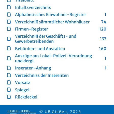
Titelblatt
Inhaltsverzeichnis
Alphabetisches Einwohner-Register
1
Verzeichniß sämmtlicher Wohnhäuser
74
Firmen-Register
120
Verzeichniß der Geschäfts- und
133
Gewerbetreibenden
Behörden- und Anstalten
160
Auszüge aus Lokal-Polizei-Verordnung
1
und dergl.
Inseraten-Anhang
I
Verzeichniss der Inserenten
Vorsatz
Spiegel
Rückdeckel
© UB Gießen, 2026