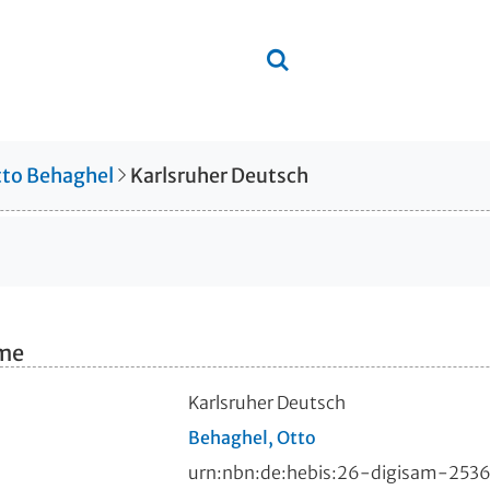
to Behaghel
Karlsruher Deutsch
hme
Karlsruher Deutsch
Behaghel, Otto
urn:nbn:de:hebis:26-digisam-253