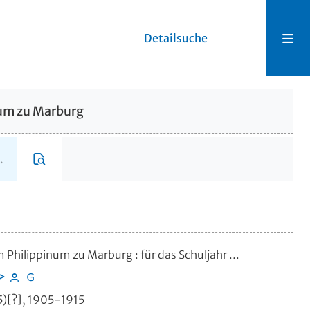
Detailsuche
num zu Marburg
m Philippinum zu Marburg
:
für das Schuljahr ...
>
5)[?], 1905-1915