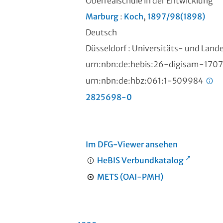
Oberrealschule in der Entwicklung
Marburg
:
Koch
,
1897/98(1898)
Deutsch
Düsseldorf : Universitäts- und Land
urn:nbn:de:hebis:26-digisam-170
urn:nbn:de:hbz:061:1-509984
2825698-0
Im DFG-Viewer ansehen
HeBIS Verbundkatalog
METS (OAI-PMH)