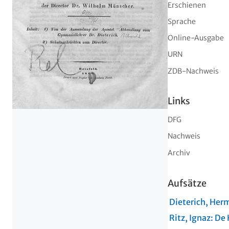
Erschienen
Sprache
Online-Ausgabe
URN
ZDB-Nachweis
Links
DFG
Nachweis
Archiv
Aufsätze
Dieterich, Her
Ritz, Ignaz:
De 