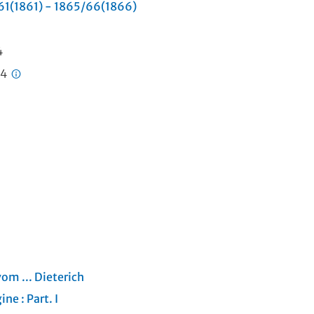
61(1861) - 1865/66(1866)
4
14
vom ... Dieterich
gine
:
Part. I