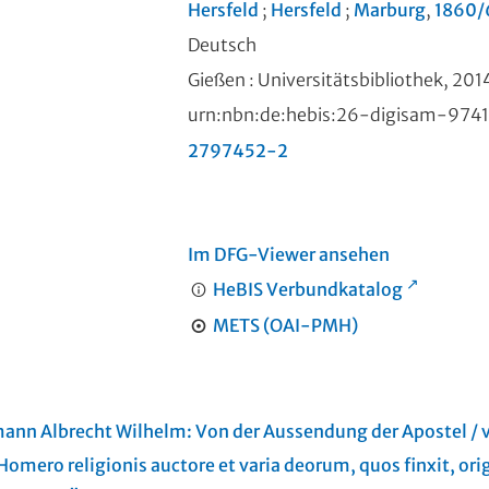
Hersfeld
;
Hersfeld
;
Marburg
,
1860/
Deutsch
Gießen : Universitätsbibliothek, 201
urn:nbn:de:hebis:26-digisam-974
2797452-2
Im DFG-Viewer ansehen
HeBIS Verbundkatalog
METS (OAI-PMH)
mann Albrecht Wilhelm:
Von der Aussendung der Apostel
/ 
Homero religionis auctore et varia deorum, quos finxit, ori