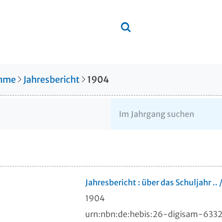
amme
Jahresbericht
1904
Jahresbericht : über das Schuljahr ..
1904
urn:nbn:de:hebis:26-digisam-633