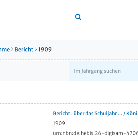
amme
Bericht
1909
Bericht : über das Schuljahr ... / 
1909
urn:nbn:de:hebis:26-digisam-47