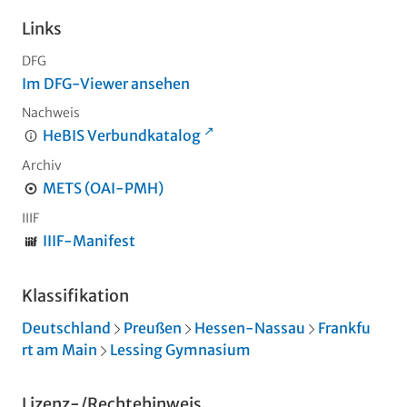
Links
DFG
Im DFG-Viewer ansehen
Nachweis
HeBIS Verbundkatalog
Archiv
METS (OAI-PMH)
IIIF
IIIF-Manifest
Klassifikation
Deutschland
Preußen
Hessen-Nassau
Frankfu
rt am Main
Lessing Gymnasium
Lizenz-/Rechtehinweis