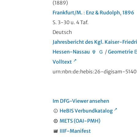
(1889)
Frankfurt/M.
:
Enz & Rudolph
,
1896
S. 3-30 u. 4 Taf.
Deutsch
Jahresbericht des Kgl. Kaiser-Frie
Hessen-Nassau
/
Geometrie
Volltext
urn:nbn:de:hebis:26-digisam-514
Im DFG-Viewer ansehen
HeBIS Verbundkatalog
METS (OAI-PMH)
IIIF-Manifest