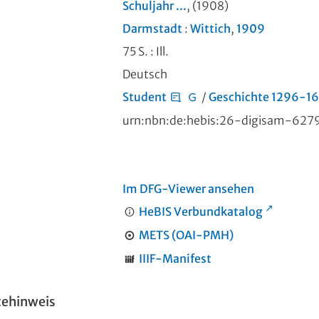
Schuljahr ...
, (1908)
Darmstadt
:
Wittich
,
1909
75 S.
: Ill.
Deutsch
Student
/
Geschichte 1296-1
urn:nbn:de:hebis:26-digisam-627
Im DFG-Viewer ansehen
HeBIS Verbundkatalog
METS (OAI-PMH)
IIIF-Manifest
tehinweis