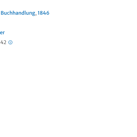
n Buchhandlung
,
1846
er
342