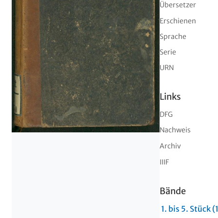
Übersetzer
Erschienen
Sprache
Serie
URN
Links
DFG
Nachweis
Archiv
IIIF
Bände
1. bis 5. Stück 