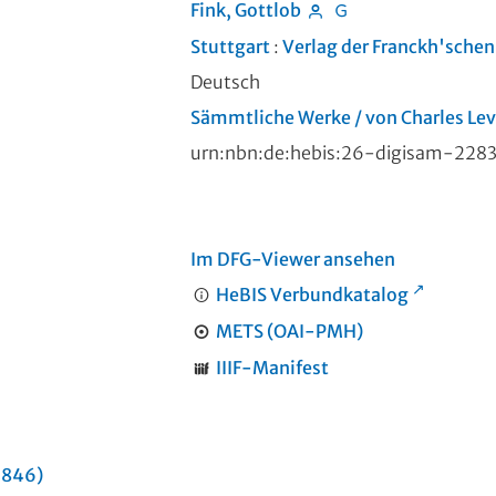
Fink, Gottlob
Stuttgart
:
Verlag der Franckh'sche
Deutsch
Sämmtliche Werke / von Charles Lev
urn:nbn:de:hebis:26-digisam-228
Im DFG-Viewer ansehen
HeBIS Verbundkatalog
METS (OAI-PMH)
IIIF-Manifest
(1846)