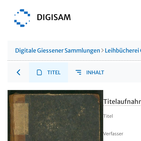
Digitale Giessener Sammlungen
Leihbücherei
TITEL
INHALT
Titelaufna
Titel
Verfasser