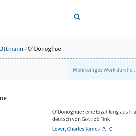
 Ottmann
O'Donoghue
hme
O'Donoghue
:
eine Erzählung aus Irl
deutsch von Gottlob Fink
Lever, Charles James