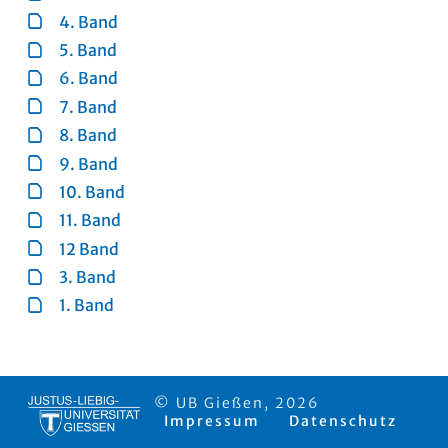
4. Band
5. Band
6. Band
7. Band
8. Band
9. Band
10. Band
11. Band
12 Band
3. Band
1. Band
© UB Gießen, 2026
Impressum
Datenschutz