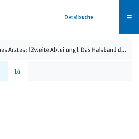
Detailsuche
Denkwürdigkeiten eines Arztes : [Zweite Abteilung], Das Halsband der Königin : 1.-4. Bändchen. Mémoires d'un médecin