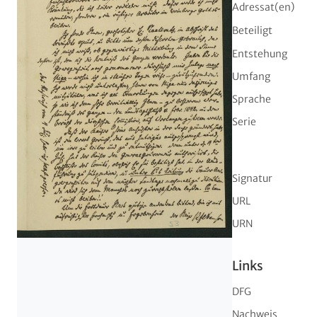
Adressat(en)
Beteiligt
Entstehung
Umfang
Sprache
Serie
Signatur
URL
URN
Links
DFG
Nachweis