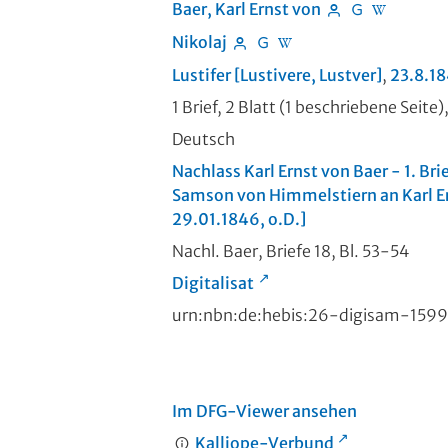
Baer, Karl Ernst von
Nikolaj
Lustifer [Lustivere, Lustver]
,
23.8.1
1 Brief, 2 Blatt (1 beschriebene Seite)
Deutsch
Nachlass Karl Ernst von Baer - 1. Br
Samson von Himmelstiern an Karl E
29.01.1846, o.D.]
Nachl. Baer, Briefe 18, Bl. 53-54
Digitalisat
urn:nbn:de:hebis:26-digisam-159
Im DFG-Viewer ansehen
Kalliope-Verbund