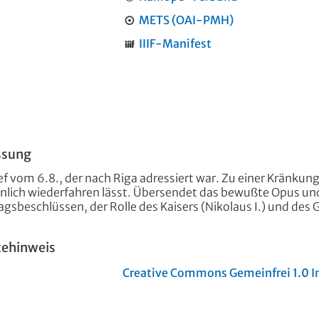
METS (OAI-PMH)
IIIF-Manifest
ssung
f vom 6.8., der nach Riga adressiert war. Zu einer Kränkung,
önlich wiederfahren lässt. Übersendet das bewußte Opus und
agsbeschlüssen, der Rolle des Kaisers (Nikolaus I.) und des
tehinweis
Creative Commons Gemeinfrei 1.0 In