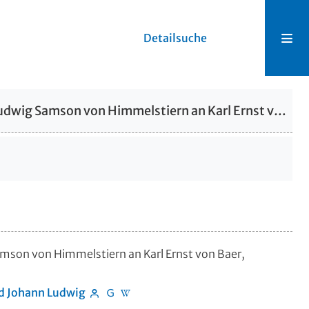
Detailsuche
Brief von Reinhold Johann Ludwig Samson von Himmelstiern an Karl Ernst von Baer, 23.08.1843 [23 Aug. 1843]
amson von Himmelstiern an Karl Ernst von Baer,
d Johann Ludwig