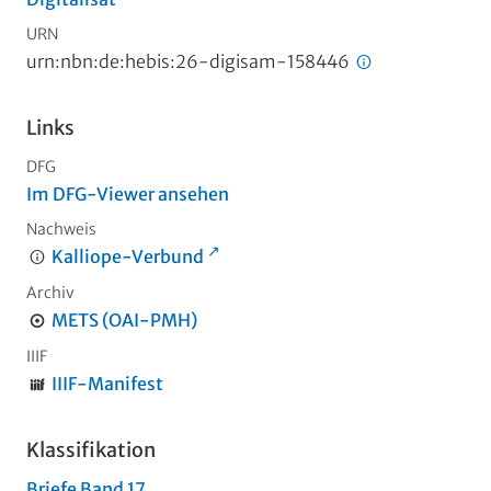
URN
urn:nbn:de:hebis:26-digisam-158446
Links
DFG
Im DFG-Viewer ansehen
Nachweis
Kalliope-Verbund
Archiv
METS (OAI-PMH)
IIIF
IIIF-Manifest
Klassifikation
Briefe Band 17