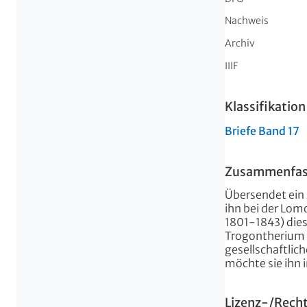
Nachweis
Archiv
IIIF
Klassifikation
Briefe Band 17
Zusammenfa
Übersendet ein 
ihn bei der Lom
1801-1843) die
Trogontherium (
gesellschaftlich
möchte sie ihn 
Lizenz-/Rech