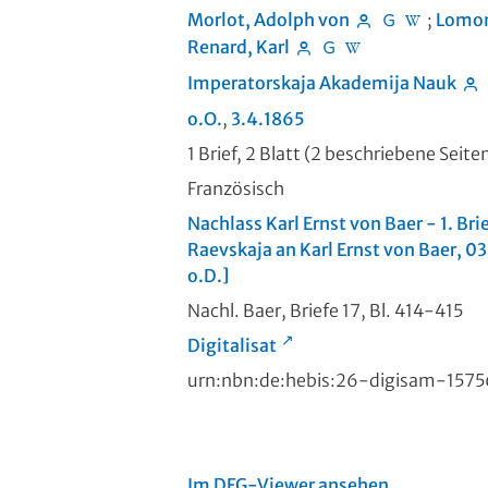
Morlot, Adolph von
;
Lomon
Renard, Karl
Imperatorskaja Akademija Nauk
o.O.
,
3.4.1865
1 Brief, 2 Blatt (2 beschriebene Seiten
Französisch
Nachlass Karl Ernst von Baer - 1. Br
Raevskaja an Karl Ernst von Baer, 
o.D.]
Nachl. Baer, Briefe 17, Bl. 414-415
Digitalisat
urn:nbn:de:hebis:26-digisam-157
Im DFG-Viewer ansehen