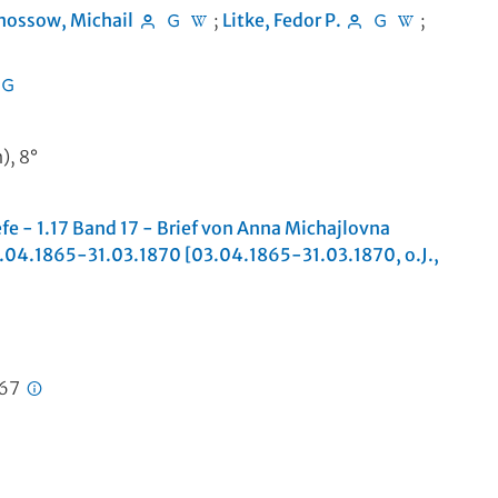
ossow, Michail
;
Litke, Fedor P.
;
), 8°
iefe - 1.17 Band 17 - Brief von Anna Michajlovna
03.04.1865-31.03.1870 [03.04.1865-31.03.1870, o.J.,
567