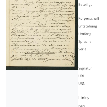
Beteiligt
Körperschaft
Entstehung
Umfang
Sprache
Serie
Signatur
URL
URN
Links
DFG