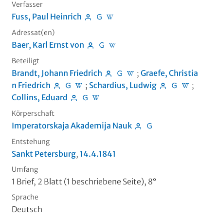
Verfasser
Fuss, Paul Heinrich
Adressat(en)
Baer, Karl Ernst von
Beteiligt
Brandt, Johann Friedrich
;
Graefe, Christia
n Friedrich
;
Schardius, Ludwig
;
Collins, Eduard
Körperschaft
Imperatorskaja Akademija Nauk
Entstehung
Sankt Petersburg
,
14.4.1841
Umfang
1 Brief, 2 Blatt (1 beschriebene Seite), 8°
Sprache
Deutsch