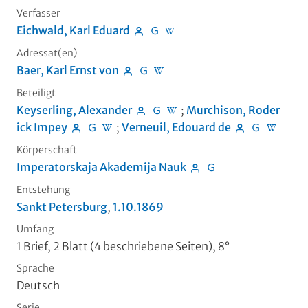
Verfasser
Eichwald, Karl Eduard
Adressat(en)
Baer, Karl Ernst von
Beteiligt
Keyserling, Alexander
;
Murchison, Roder
ick Impey
;
Verneuil, Edouard de
Körperschaft
Imperatorskaja Akademija Nauk
Entstehung
Sankt Petersburg
,
1.10.1869
Umfang
1 Brief, 2 Blatt (4 beschriebene Seiten), 8°
Sprache
Deutsch
Serie