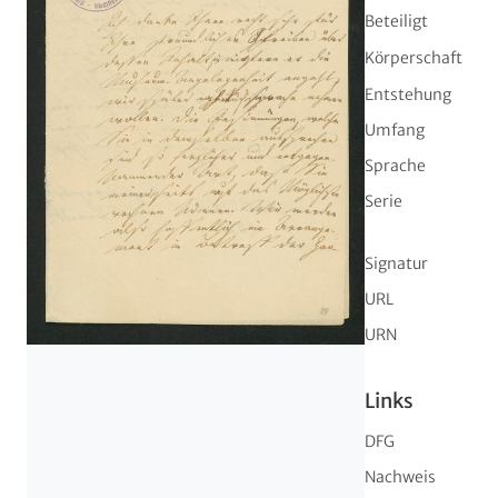
Beteiligt
Körperschaft
Entstehung
Umfang
Sprache
Serie
Signatur
URL
URN
Links
DFG
Nachweis