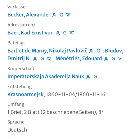
Verfasser
Becker, Alexander
Adressat(en)
Baer, Karl Ernst von
Beteiligt
Barbot de Marny, Nikolaj Pavlovič
;
Bludov,
Dmitrij N.
;
Ménétriés, Edouard
Körperschaft
Imperatorskaja Akademija Nauk
Entstehung
Krasnoarmejsk
, 1860-11-04/1860-11-16
Umfang
1 Brief, 2 Blatt (2 beschriebene Seiten), 8°
Sprache
Deutsch