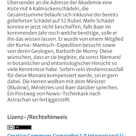
Übersendet an die Adresse der Akademie eine
Kiste mit 4 Kalmückenschädeln, die
Gesamtsumme belaufe sich inklusive der bereits
gelieferten Schädel auf 52 Rubel. Mehr Schädel
konnte er jetzt nicht beschaffen, falls Baer im
kommenden Jahr noch welche benötige, solle er
ihn das wissen lassen. Er wurde von einem Mitglied
der Kuma-Manitsch-Expedition besucht sowie
von deren Geologen, Barboth de Morny. Diese
wünschen, dass er sie begleite, da sonst Niemand
in botanischer und entomologischer Hinsicht so
viele Kenntnisse habe. Sofern sein Verdienstausfall
für diese Monate kompensiert werde, sei er gern
dabei. Die Herren wollten mit dem Minister
(Bludow), Ménétries und Baer darüber sprechen.
Ein Postweg von Nowo-Tscherkask nach
Astrachan sei fertiggestellt.
Lizenz-/Rechtehinweis
Creative Commons Gemeinfrei 1.0 International Li