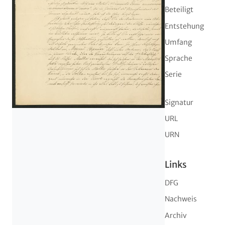
Beteiligt
Entstehung
Umfang
Sprache
Serie
Signatur
URL
URN
Links
DFG
Nachweis
Archiv