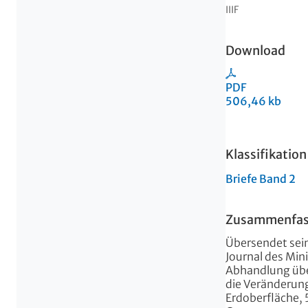
IIIF
Download
PDF
506,46 kb
Klassifikation
Briefe Band 2
Zusammenfa
Übersendet sein
Journal des Min
Abhandlung über
die Veränderung
Erdoberfläche, 