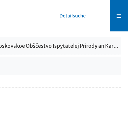
Detailsuche
Brief von Karl Renard von Moskovskoe Obščestvo Ispytatelej Prirody an Karl Ernst von Baer, 30.11.1865 [30 November 65]