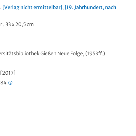
:
[Verlag nicht ermittelbar]
,
[19. Jahrhundert, nach
er ; 33 x 20,5 cm
rsitätsbibliothek Gießen Neue Folge, (1953ff.)
 [2017]
784