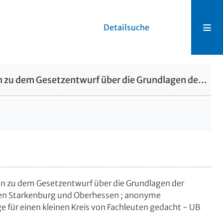
Detailsuche
UB Gießen, Hs NF 365 - Bemerkungen zu dem Gesetzentwurf über die Grundlagen der Gerichtsorganisation für die Provinzen Starkenburg und Oberhessen ; anonyme Denkschrift, als Diskussionsgrundlage für einen kleinen Kreis von Fachleuten gedacht - UB Gießen, Hs NF 365
n zu dem Gesetzentwurf über die Grundlagen der
nzen Starkenburg und Oberhessen ; anonyme
e für einen kleinen Kreis von Fachleuten gedacht - UB