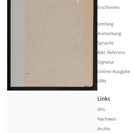
Erschienen
Umfang
Anmerkung
Sprache
Bibl. Referenz
Signatur
Online-Ausgabe
URN
Links
DFG
Nachweis
Archiv