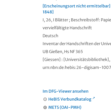
[Erscheinungsort nicht ermittelbar]
1848]
I, 26, I Blätter ; Beschreibstoff: Papi
vervielfältigte Handschrift
Deutsch
Inventar der Handschriften der Unive
UB Gießen, Hs NF 365
[Giessen] : [Universitätsbibliothek],
urn:nbn:de:hebis:26-digisam-100
Im DFG-Viewer ansehen
HeBIS Verbundkatalog
METS (OAI-PMH)