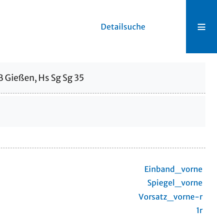
Detailsuche
B Gießen, Hs Sg Sg 35
Einband_vorne
Spiegel_vorne
Vorsatz_vorne-r
1r