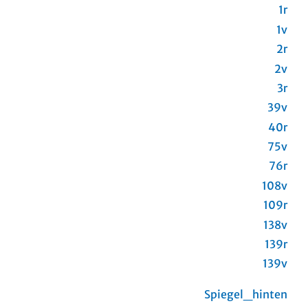
1r
1v
2r
2v
3r
39v
40r
75v
76r
108v
109r
138v
139r
139v
Spiegel_hinten