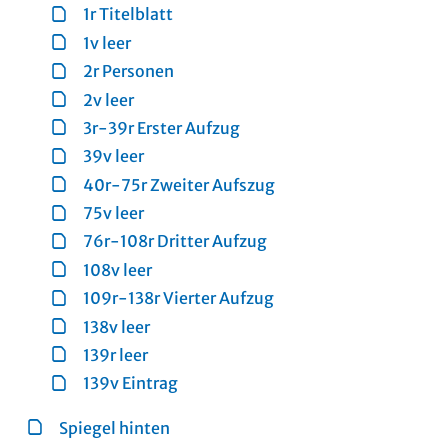
1r Titelblatt
1v leer
2r Personen
2v leer
3r-39r Erster Aufzug
39v leer
40r-75r Zweiter Aufszug
75v leer
76r-108r Dritter Aufzug
108v leer
109r-138r Vierter Aufzug
138v leer
139r leer
139v Eintrag
Spiegel hinten