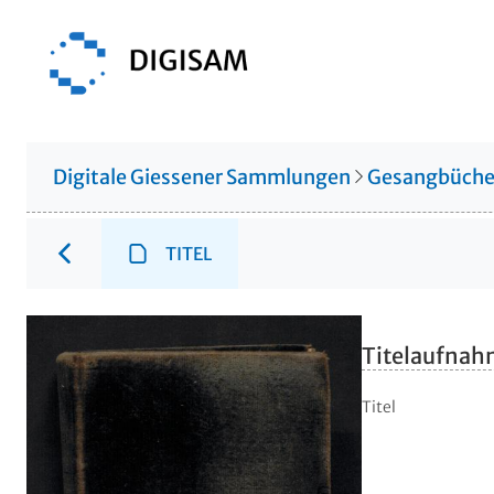
Digitale Giessener Sammlungen
Gesangbüche
TITEL
Titelaufna
Titel