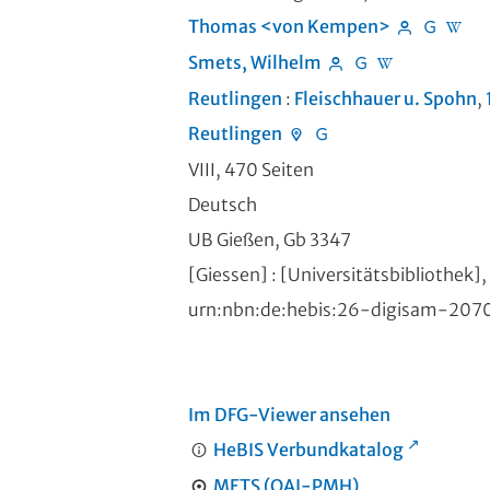
Thomas <von Kempen>
Smets, Wilhelm
Reutlingen
:
Fleischhauer u. Spohn
,
Reutlingen
VIII, 470 Seiten
Deutsch
UB Gießen, Gb 3347
[Giessen] : [Universitätsbibliothek]
urn:nbn:de:hebis:26-digisam-20
Im DFG-Viewer ansehen
HeBIS Verbundkatalog
METS (OAI-PMH)