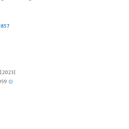
1857
, [2023]
7059