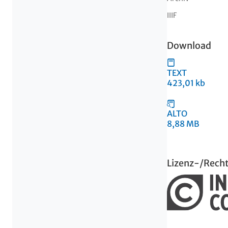
IIIF
Download
TEXT
423,01 kb
ALTO
8,88 MB
Lizenz-/Rech