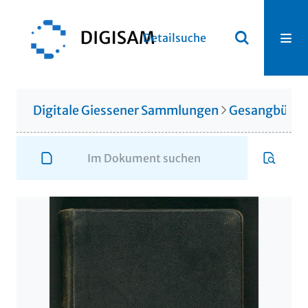
Detailsuche
Digitale Giessener Sammlungen
Gesangbüche