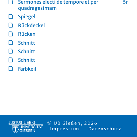
Sermones electi de tempore et per
5r
quadragesimam
Spiegel
Rückdeckel
Rücken
Schnitt
Schnitt
Schnitt
Farbkeil
© UB Gießen, 2026
Impressum
Datenschutz