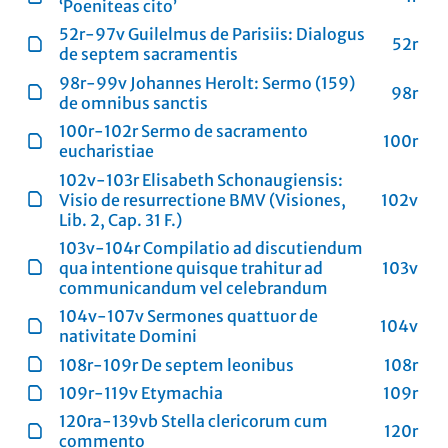
‘Poeniteas cito’
52r-97v Guilelmus de Parisiis: Dialogus
52r
de septem sacramentis
98r-99v Johannes Herolt: Sermo (159)
98r
de omnibus sanctis
100r-102r Sermo de sacramento
100r
eucharistiae
102v-103r Elisabeth Schonaugiensis:
Visio de resurrectione BMV (Visiones,
102v
Lib. 2, Cap. 31 F.)
103v-104r Compilatio ad discutiendum
qua intentione quisque trahitur ad
103v
communicandum vel celebrandum
104v-107v Sermones quattuor de
104v
nativitate Domini
108r-109r De septem leonibus
108r
109r-119v Etymachia
109r
120ra-139vb Stella clericorum cum
120r
commento