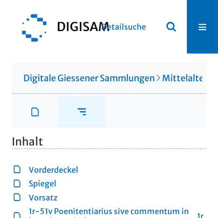
Detailsuche
Digitale Giessener Sammlungen
Mittelalterli
Inhalt
Vorderdeckel
Spiegel
Vorsatz
1r-51v Poenitentiarius sive commentum in
1r