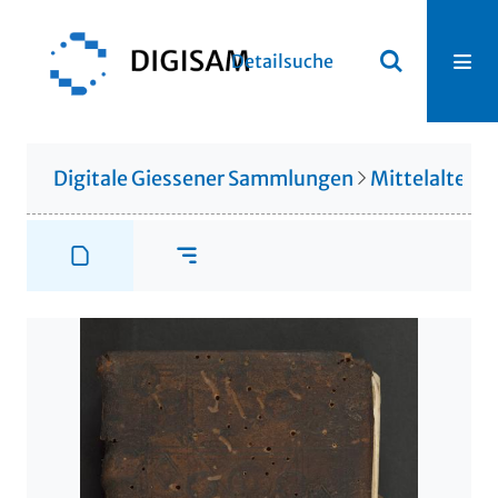
Detailsuche
Digitale Giessener Sammlungen
Mittelalterli