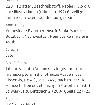
Umfang
220 + I Blätter ; Beschreibstoff: Papier ; 13,5 x 10
cm
: Illustrationen (rubriziert, 192r 6-zeilige
Initiale E, in rotem Quadrat ausgespart)
Anmerkung
Vorbesitzer: Fraterherrenstift Sankt Markus zu
Butzbach; Nachbesitzer: Henricus Kemmerer im
16. Jh.
Sprache
Latein
Bibl. Referenz
Johann Valentin Adrian: Catalogus codicum
manuscriptorum Bibliothecae Academicae
Gissensis, (1840), Seite 245 ; Joachim Ott: Die
Handschriften des ehemaligen Fraterherrenstifts
St. Markus zu Butzbach 2, (2004), Seite 227-231
Signatur
UB Gießen, Hs 812