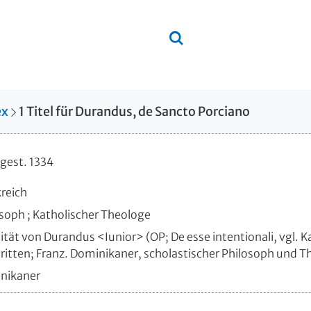
ex
1
Titel
für
Durandus, de Sancto Porciano
 gest. 1334
reich
soph ; Katholischer Theologe
ität von Durandus <Iunior> (OP; De esse intentionali, vgl.
itten; Franz. Dominikaner, scholastischer Philosoph und T
nikaner