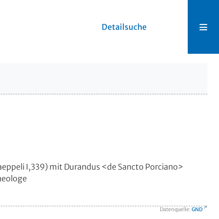
Detailsuche
 Kaeppeli I,339) mit Durandus <de Sancto Porciano>
heologe
Datenquelle:
GND