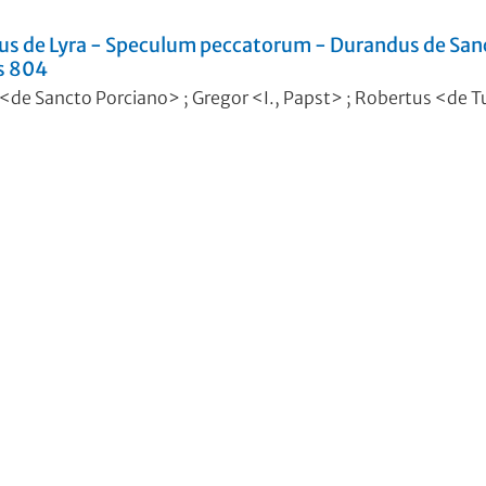
us de Lyra - Speculum peccatorum - Durandus de Sanc
s 804
<de Sancto Porciano>
;
Gregor <I., Papst>
;
Robertus <de 