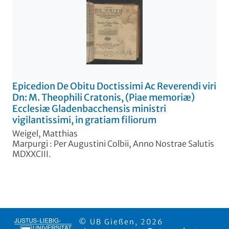
Epicedion De Obitu Doctissimi Ac Reverendi viri
Dn: M. Theophili Cratonis, (Piae memoriæ)
Ecclesiæ Gladenbacchensis ministri
vigilantissimi, in gratiam filiorum
Weigel, Matthias
Marpurgi : Per Augustini Colbii, Anno Nostrae Salutis
MDXXCIII.
© UB Gießen, 2026