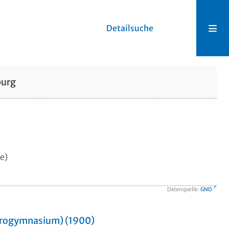
Detailsuche
burg
e)
Datenquelle:
GND
 Progymnasium) (1900)