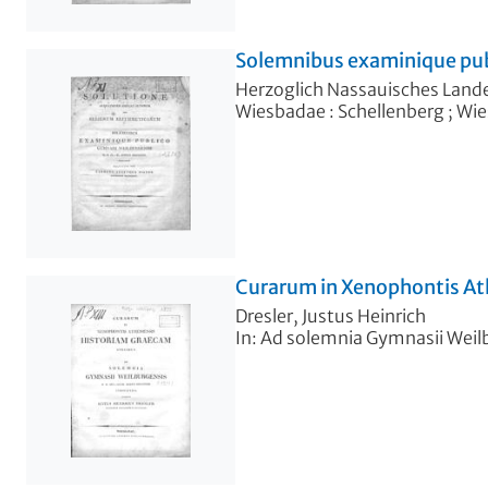
Solemnibus examinique pub
Herzoglich Nassauisches Lan
Wiesbadae : Schellenberg ; Wie
Curarum in Xenophontis At
Dresler, Justus Heinrich
In: Ad solemnia Gymnasii Weilbu