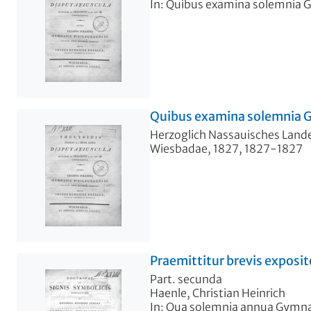
In: Quibus examina solemnia Gy
Quibus examina solemnia Gy
Herzoglich Nassauisches Lan
Wiesbadae, 1827, 1827-1827
Praemittitur brevis exposit
Part. secunda
Haenle, Christian Heinrich
In: Qua solemnia annua Gymnasi