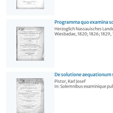
Programma quo examina sole
Herzoglich Nassauisches Lan
Wiesbadae, 1820; 1826; 1829
De solutione aequationum s
Pistor, Karl Josef
In: Solemnibus examinique pub