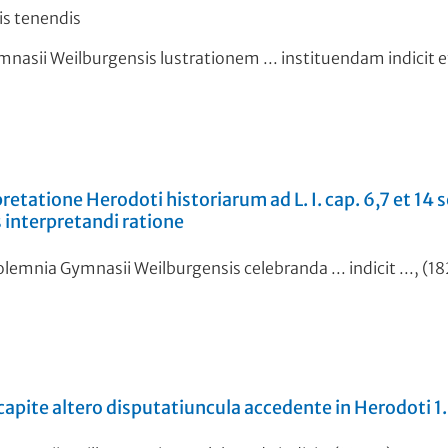
is tenendis
ymnasii Weilburgensis lustrationem ... instituendam indicit 
retatione Herodoti historiarum ad L. I. cap. 6,7 et 14
s interpretandi ratione
mnia Gymnasii Weilburgensis celebranda ... indicit ..., (1
 capite altero disputatiuncula accedente in Herodoti 1