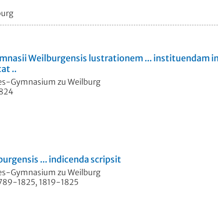
burg
mnasii Weilburgensis lustrationem ... instituendam in
at ..
des-Gymnasium zu Weilburg
1824
rgensis ... indicenda scripsit
des-Gymnasium zu Weilburg
 1789-1825, 1819-1825