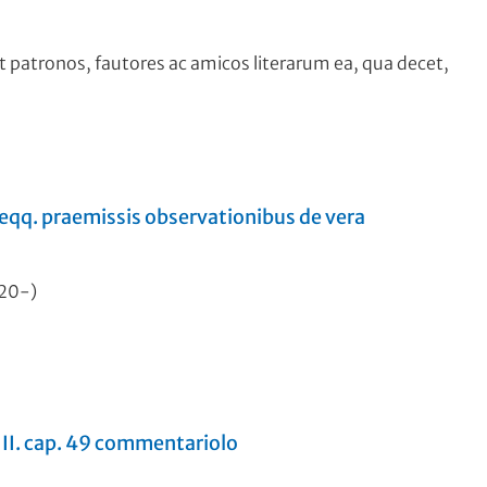
et patronos, fautores ac amicos literarum ea, qua decet,
 seqq. praemissis observationibus de vera
820-)
. II. cap. 49 commentariolo