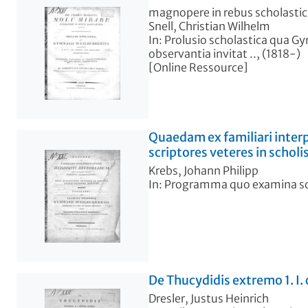
magnopere in rebus scholastic
Snell, Christian Wilhelm
In: Prolusio scholastica qua G
observantia invitat .., (1818-)
[Online Ressource]
Quaedam ex familiari interp
scriptores veteres in scholi
Krebs, Johann Philipp
In: Programma quo examina sole
De Thucydidis extremo 1. I.
Dresler, Justus Heinrich