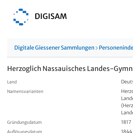
Digitale Giessener Sammlungen
Personenind
Herzoglich Nassauisches Landes-Gymn
Deut
Land
Herz
Namensvarianten
Land
(Her
Land
1817
Gründungsdatum
1844
Auflösungsdatum