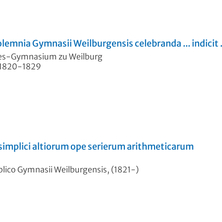
mnia Gymnasii Weilburgensis celebranda ... indicit .
des-Gymnasium zu Weilburg
, 1820-1829
implici altiorum ope serierum arithmeticarum
lico Gymnasii Weilburgensis, (1821-)