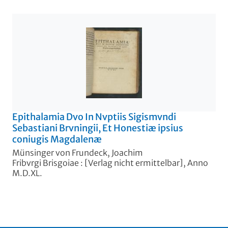
Epithalamia Dvo In Nvptiis Sigismvndi
Sebastiani Brvningii, Et Honestiæ ipsius
coniugis Magdalenæ
Münsinger von Frundeck, Joachim
Fribvrgi Brisgoiae : [Verlag nicht ermittelbar], Anno
M.D.XL.