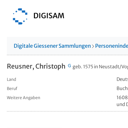
Digitale Giessener Sammlungen
Personenind
Reusner, Christoph
geb. 1575 in Neustadt/Vog
Deuts
Land
Buchd
Beruf
1608-
Weitere Angaben
und D