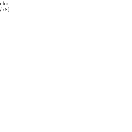
helm
/78]