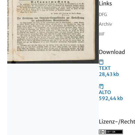
Links
DFG
Archiv
IIIF
Download
TEXT
28,43 kb
ALTO
592,44 kb
Lizenz-/Rech